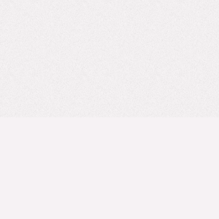
...udostępniono już przesłania
miłości w liczbie:
238,809