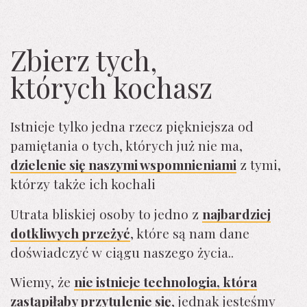
Zbierz tych,
których kochasz
Istnieje tylko jedna rzecz piękniejsza od
pamiętania o tych, których już nie ma,
dzielenie się naszymi wspomnieniami
z tymi,
którzy także ich kochali
Utrata bliskiej osoby to jedno z
najbardziej
dotkliwych przeżyć
, które są nam dane
doświadczyć w ciągu naszego życia..
Wiemy, że
nie istnieje technologia, która
zastąpiłaby przytulenie się
, jednak jesteśmy