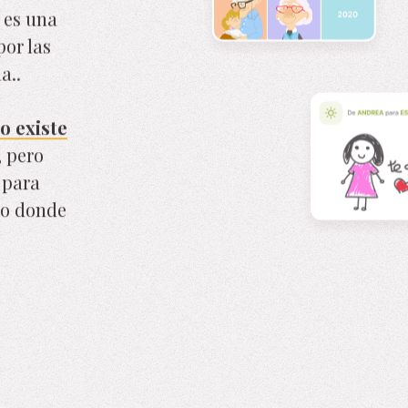
 es una
or las
a..
o existe
, pero
 para
io donde